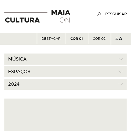
PESQUISAR
A
DESTACAR
COR 01
COR 02
A
MÚSICA
ESPAÇOS
2024