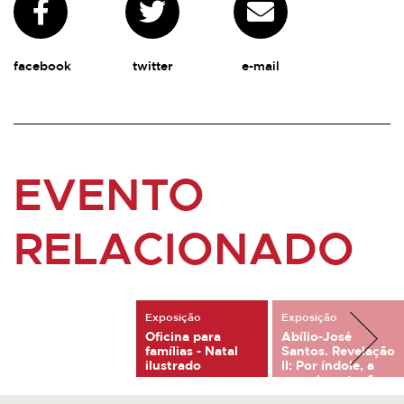
facebook
twitter
e-mail
EVENTO
RELACIONADO
Exposição
Exposição
Oficina para
Abílio-José
famílias - Natal
Santos. Revelação
ilustrado
II: Por índole, a
experimentação
8 Dezembro, 2022 - 8